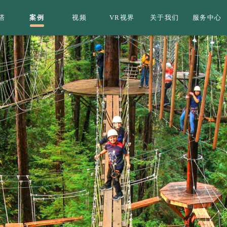
首页
水晶塔
案例
视频